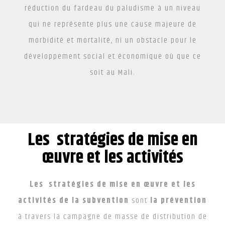
réduction du fardeau du paludisme à un niveau
qui ne représente plus une cause majeure de
morbidité et mortalité, ni un obstacle pour le
développement social et économique où que ce
soit au Mali.
Les stratégies de mise en
œuvre et les activités
Les stratégies de mise en œuvre et les
activités de la subvention
sont
la prévention
à travers la campagne de masse de distribution de