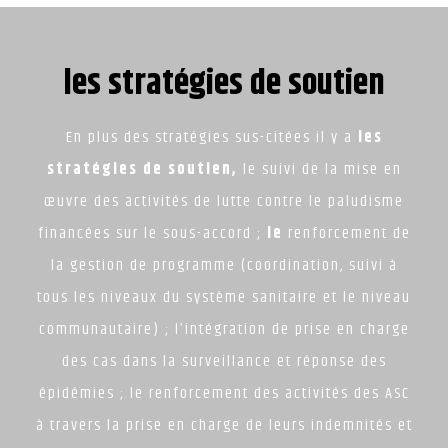
les stratégies de soutien
En plus des stratégies sus-citées il y a
les
stratégies de soutien,
le suivi de la mise en
œuvre des activités de lutte contre le paludisme
financées sur le sous-accord ;
le
renforcement de
la gestion de programme (coordination, suivi à
tous les niveaux du système sanitaire et le niveau
communautaire) ; l’intégration de prise en charge
des cas dans la surveillance et réponse des
épidémies ; le renforcement des activités des ASC
à travers la prise en charge de leurs indemnités et