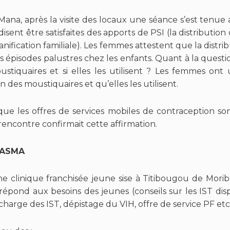
ana, après la visite des locaux une séance s’est tenue a
disent être satisfaites des apports de PSI (la distributio
lanification familiale). Les femmes attestent que la distr
s épisodes palustres chez les enfants. Quant à la question
ustiquaires et si elles les utilisent ? Les femmes o
n des moustiquaires et qu’elles les utilisent.
e les offres de services mobiles de contraception son
encontre confirmait cette affirmation.
ue ASMA
e clinique franchisée jeune sise à Titibougou de Mori
répond aux besoins des jeunes (conseils sur les IST di
 charge des IST, dépistage du VIH, offre de service PF etc