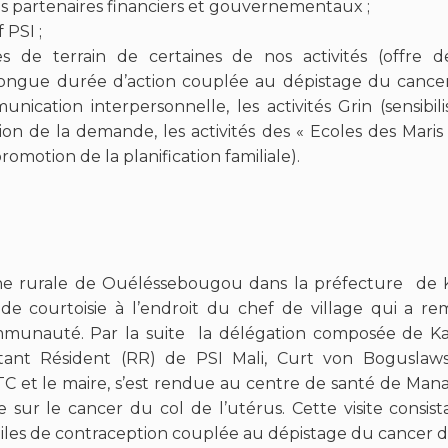
 partenaires financiers et gouvernementaux ;
 PSI ;
s de terrain de certaines de nos activités (offre d
longue durée d’action couplée au dépistage du cancer 
unication interpersonnelle, les activités Grin (sensibili
ion de la demande, les activités des « Ecoles des Maris 
motion de la planification familiale).
rurale de Ouéléssebougou dans la préfecture de Kat
de courtoisie à l’endroit du chef de village qui a re
communauté. Par la suite la délégation composée de
ant Résident (RR) de PSI Mali, Curt von Boguslawski
 et le maire, s’est rendue au centre de santé de Mana 
sur le cancer du col de l’utérus. Cette visite consistai
biles de contraception couplée au dépistage du cancer du