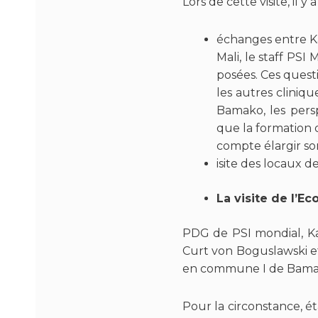
Lors de cette visite, il y 
échanges entre K
Mali, le staff PSI
posées. Ces questi
les autres cliniq
Bamako, les persp
que la formation 
compte élargir so
isite des locaux d
La visite de l’
PDG de PSI mondial, 
Curt von Boguslawski et
en commune I de Bamako
Pour la circonstance, é