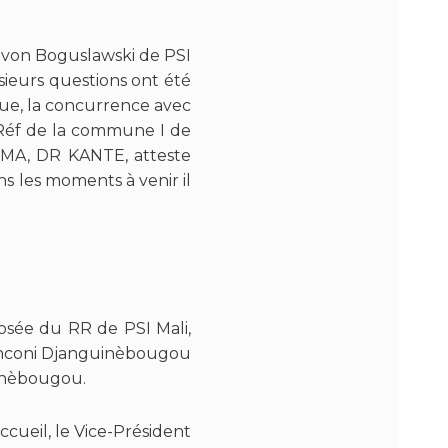
 von Boguslawski de PSI
usieurs questions ont été
ique, la concurrence avec
CSRéf de la commune I de
ASMA, DR KANTE, atteste
s les moments à venir il
ée du RR de PSI Mali,
 Banconi Djanguinèbougou
uinèbougou.
cueil, le Vice-Président