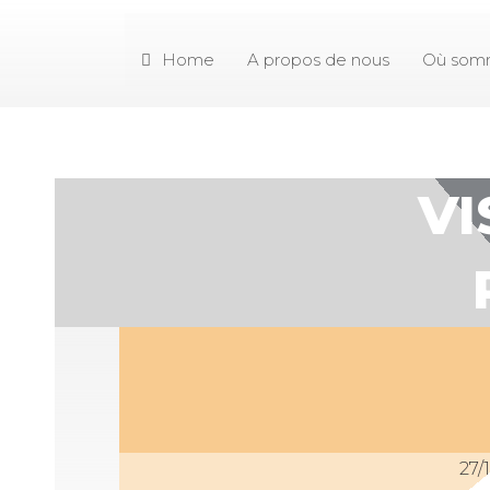
Home
A propos de nous
Où som
VI
27/