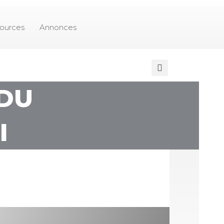
ources
Annonces
 DU
I