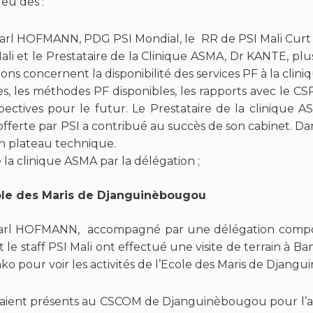
a eu des :
arl HOFMANN, PDG PSI Mondial, le RR de PSI Mali Curt
 Mali et le Prestataire de la Clinique ASMA, Dr KANTE, pl
ons concernent la disponibilité des services PF à la clin
ues, les méthodes PF disponibles, les rapports avec le 
ectives pour le futur. Le Prestataire de la clinique 
offerte par PSI a contribué au succès de son cabinet. Dan
n plateau technique.
e la clinique ASMA par la délégation ;
Ecole des Maris de Djanguinèbougou
Karl HOFMANN, accompagné par une délégation compos
 le staff PSI Mali ont effectué une visite de terrain à
 pour voir les activités de l’Ecole des Maris de Djang
taient présents au CSCOM de Djanguinèbougou pour l’ac