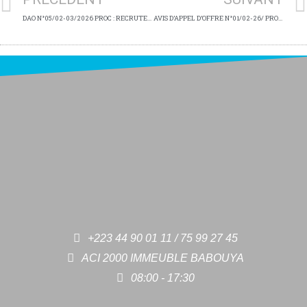
DAO N°05/02-03/2026 PROC : RECRUTEMENT D’UNE AGENCE DE PROMOTION ET DE MARKETING PHARMACEUTIQUE DU PROJET SIKAN.
AVIS D’APPEL D’OFFRE N°01/02-26/ PROC « La sélection d’une Entreprise pour la Production des Articles de promotion et de visibilité du Projet SIKAN »
+223 44 90 01 11 / 75 99 27 45
ACI 2000 IMMEUBLE BABOUYA
08:00 - 17:30